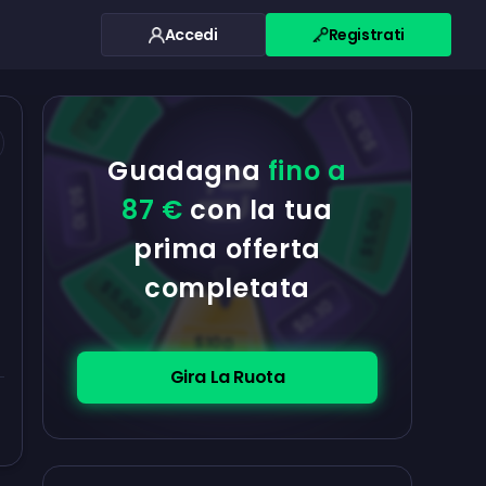
Accedi
Registrati
$0.10
$5.00
$5.00
$0.10
Guadagna
fino a
$0.10
87 €
con la tua
$5.00
prima offerta
completata
$5.00
$0.10
$100
Gira La Ruota