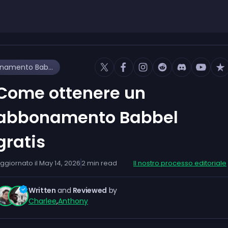
Come ottenere un abbonamento Babbel gratis
Come ottenere un
abbonamento Babbel
gratis
ggiornato il
May 14, 2026
2
min read
Il nostro processo editoriale
Written
and
Reviewed
by
Charlee
,
Anthony