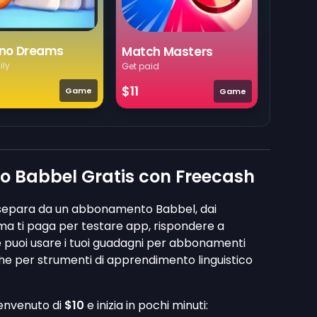
no Dreams
Match Masters
ily
Get paid
$11
Game
Game
o Babbel Gratis con Freecash
ti separa da un abbonamento Babbel, dai
rma ti paga per testare app, rispondere a
 e puoi usare i tuoi guadagni per abbonamenti
he per strumenti di apprendimento linguistico
benvenuto di
$10
e inizia in pochi minuti: