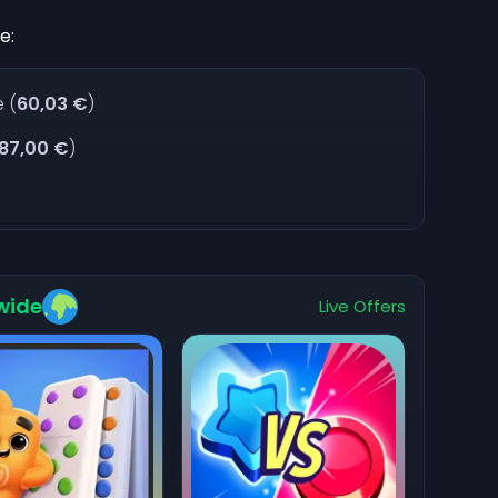
e:
 (
60,03 €
)
87,00 €
)
wide
Live Offers