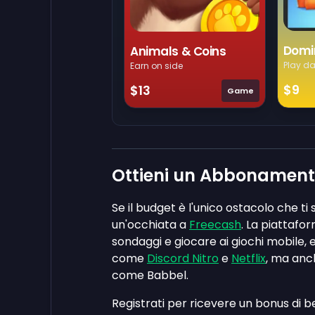
Domi
Animals & Coins
Play da
Earn on side
$9
$13
Game
Ottieni un Abbonament
Se il budget è l'unico ostacolo che 
un'occhiata a
Freecash
. La piattafo
sondaggi e giocare ai giochi mobile,
come
Discord Nitro
e
Netflix
, ma anc
come Babbel.
Registrati per ricevere un bonus di 