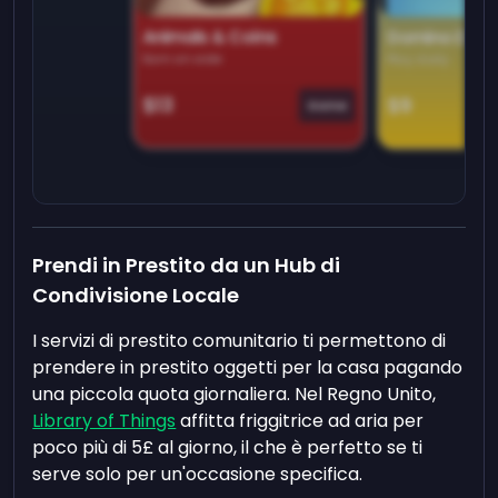
Animals & Coins
Domino Dre
Earn on side
Play daily
$13
$9
Game
Prendi in Prestito da un Hub di
Condivisione Locale
I servizi di prestito comunitario ti permettono di
prendere in prestito oggetti per la casa pagando
una piccola quota giornaliera. Nel Regno Unito,
Library of Things
affitta friggitrice ad aria per
poco più di 5£ al giorno, il che è perfetto se ti
serve solo per un'occasione specifica.