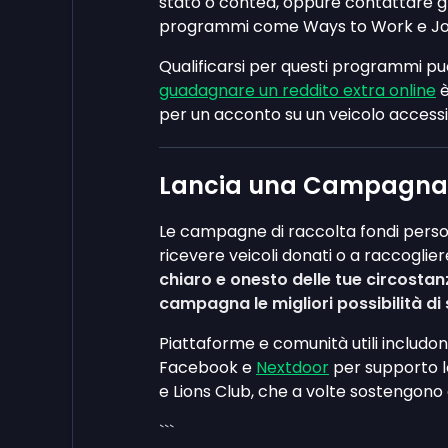
stato o contea, oppure contattare gli u
programmi come Ways to Work e J
Qualificarsi per questi programmi pu
guadagnare un reddito extra online
è
per un acconto su un veicolo accessib
Lancia una Campagna 
Le campagne di raccolta fondi person
ricevere veicoli donati o a raccogli
chiaro e onesto delle tue circosta
campagna le migliori possibilità di
Piattaforme e comunità utili includo
Facebook e
Nextdoor
per supporto l
e Lions Club, che a volte sostengono
```