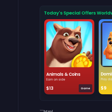
Today's Special Offers World
Domi
Animals & Coins
Play da
Earn on side
$9
$13
Game
```html