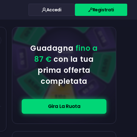
Accedi
Registrati
$0.10
$5.00
$5.00
$0.10
Guadagna
fino a
$0.10
87 €
con la tua
$5.00
prima offerta
completata
$5.00
$0.10
$100
Gira La Ruota