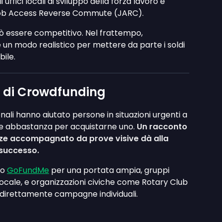
ffici locali di sviluppo della forza lavoro e
ob Access Reverse Commute (JARC).
ò essere competitivo. Nel frattempo,
 un modo realistico per mettere da parte i soldi
ile.
di Crowdfunding
ali hanno aiutato persone in situazioni urgenti a
ere abbastanza per acquistarne uno.
Un racconto
nze accompagnato da prove visive dà alla
 successo.
no
GoFundMe
per una portata ampia, gruppi
ocale, e organizzazioni civiche come Rotary Club
 direttamente campagne individuali.