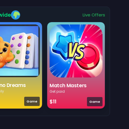
wide
Live Offers
no Dreams
Match Masters
ily
Get paid
$11
Game
Game