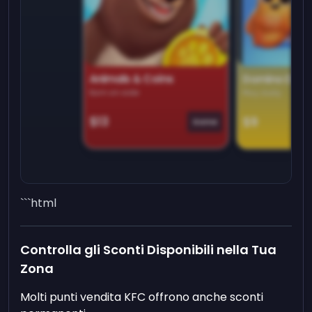
Animals & Coins
Domino Dre
Earn on side
Play daily
$13
$9
Game
```html
Controlla gli Sconti Disponibili nella Tua
Zona
Molti punti vendita KFC offrono anche sconti