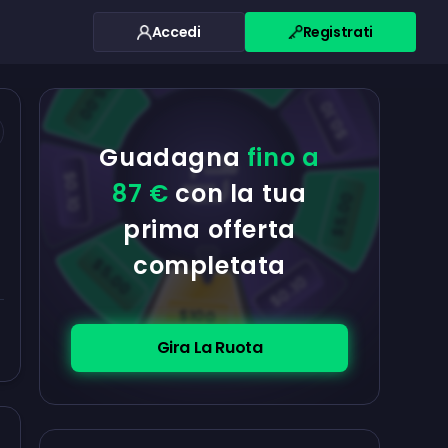
Accedi
Registrati
$0.10
$5.00
$5.00
$0.10
Guadagna
fino a
$0.10
87 €
con la tua
$5.00
prima offerta
completata
$5.00
$0.10
$100
Gira La Ruota