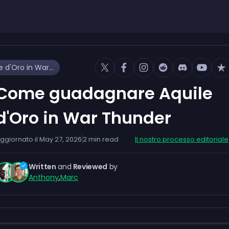
Come guadagnare Aquile d'Oro in War Thunder
Come guadagnare Aquile
d'Oro in War Thunder
ggiornato il
May 27, 2026
2
min read
Il nostro processo editoriale
Written
and
Reviewed
by
Anthony
,
Marc