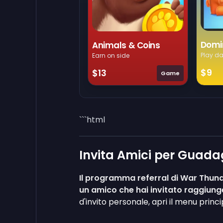
Domi
Animals & Coins
Play da
Earn on side
$9
$13
Game
```html
Invita Amici per Guada
Il programma referral di War Thund
un amico che hai invitato raggiung
d'invito personale, apri il menu princi