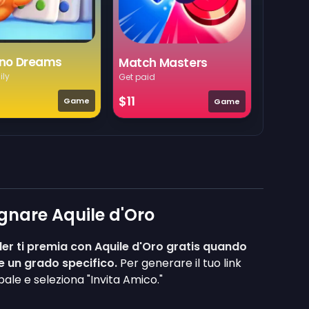
no Dreams
Match Masters
ily
Get paid
$11
Game
Game
gnare Aquile d'Oro
er ti premia con Aquile d'Oro gratis quando
e un grado specifico.
Per generare il tuo link
pale e seleziona "Invita Amico."