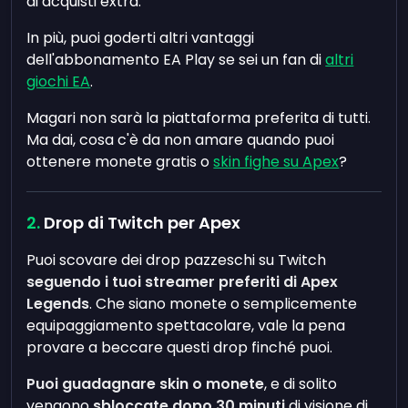
di acquisti extra.
In più, puoi goderti altri vantaggi
dell'abbonamento EA Play se sei un fan di
altri
giochi EA
.
Magari non sarà la piattaforma preferita di tutti.
Ma dai, cosa c'è da non amare quando puoi
ottenere monete gratis o
skin fighe su Apex
?
Drop di Twitch per Apex
Puoi scovare dei drop pazzeschi su Twitch
seguendo i tuoi streamer preferiti di Apex
Legends
. Che siano monete o semplicemente
equipaggiamento spettacolare, vale la pena
provare a beccare questi drop finché puoi.
Puoi guadagnare skin o monete
, e di solito
vengono
sbloccate dopo 30 minuti
di visione di