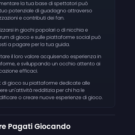
aumentare la tua base di spettatori può
 tuo potenziale di guadagno attraverso
zzazioni e contributi dei fan.
zarsi in giochi popolari o di nicchia e
forum di gioco e sulle piattaforme social può
posti a pagare per la tua guida.
re il loro valore acquisendo esperienza in
ttaforme, e sviluppando un occhio attento ai
cazione efficaci.
di gioco su piattaforme dedicate alle
 un'attività redditizia per chi ha le
ficare o creare nuove esperienze di gioco.
ere Pagati Giocando