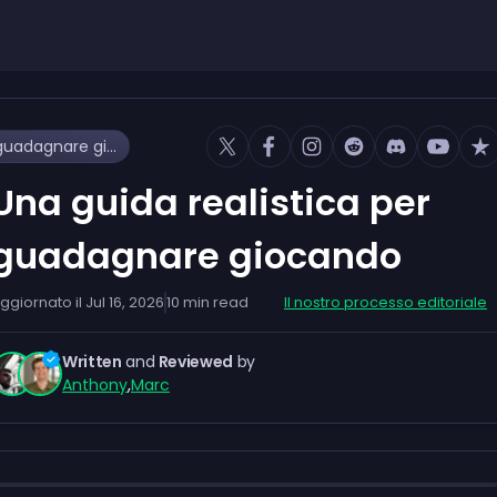
Una guida realistica per guadagnare giocando
Una guida realistica per
guadagnare giocando
ggiornato il
Jul 16, 2026
10
min read
Il nostro processo editoriale
Written
and
Reviewed
by
Anthony
,
Marc