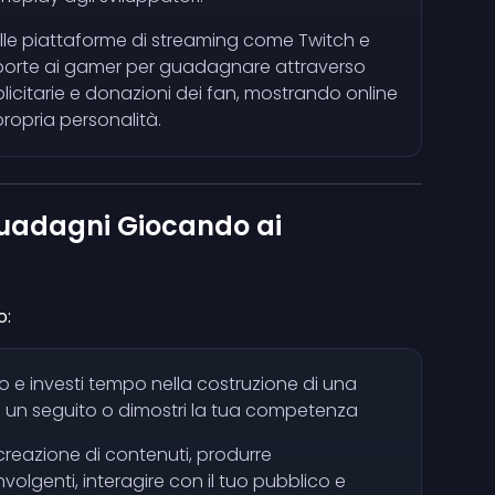
elle piattaforme di streaming come Twitch e
porte ai gamer per guadagnare attraverso
licitarie e donazioni dei fan, mostrando online
 propria personalità.
uadagni Giocando ai
o:
ito e investi tempo nella costruzione di una
ri un seguito o dimostri la tua competenza
 creazione di contenuti, produrre
lgenti, interagire con il tuo pubblico e