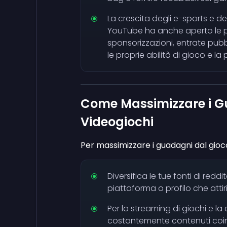
La crescita degli e-sports e d
YouTube ha anche aperto le 
sponsorizzazioni, entrate pubb
le proprie abilità di gioco e la
Come Massimizzare i G
Videogiochi
Per massimizzare i guadagni dal gioc
Diversifica le tue fonti di redd
piattaforma o profilo che atti
Per lo streaming di giochi e la
costantemente contenuti coinvo