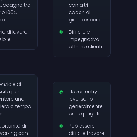
guadagno tra
con altri
 e 100€
coach di
ora
gioco esperti
io di lavoro
Difficile e
sibile
impegnativo
attrarre clienti
enziale di
scita per
I lavori entry-
entare una
level sono
riera a tempo
generalmente
no
poco pagati
ortunità di
Può essere
working con
difficile trovare