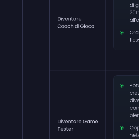
di 
20€
Diventare
all'
Coach di Gioco
Orar
fles
Pot
cre
div
car
pie
Diventare Game
Opp
Tester
net