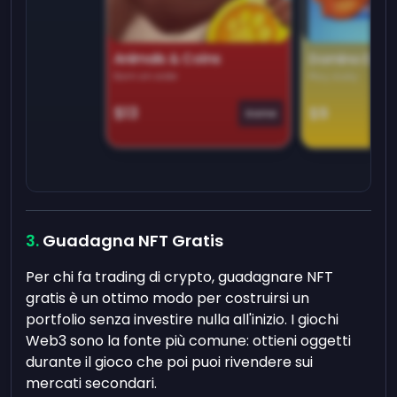
Animals & Coins
Domino Dre
Earn on side
Play daily
$13
$9
Game
Guadagna NFT Gratis
Per chi fa trading di crypto, guadagnare NFT
gratis è un ottimo modo per costruirsi un
portfolio senza investire nulla all'inizio. I giochi
Web3 sono la fonte più comune: ottieni oggetti
durante il gioco che poi puoi rivendere sui
mercati secondari.