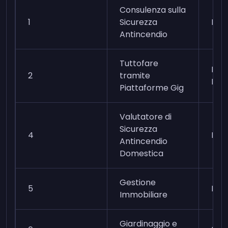
Consulenza sulla
1
Sicurezza
Mod
Antincendio
Tuttofare
Faci
2
tramite
Mod
Piattaforme Gig
Valutatore di
Sicurezza
4
Faci
Antincendio
Domestica
Gestione
5
Mod
Immobiliare
Giardinaggio e