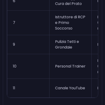
6
Faci
Cura del Prato
Istruttore di RCP
Mod
7
e Primo
(cer
Soccorso
rich
Pulizia Tetti e
9
Mod
Grondaie
Mod
10
Personal Trainer
(cer
rich
11
Canale YouTube
Faci