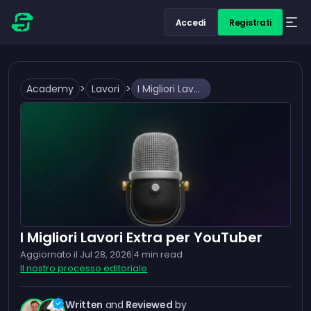
Accedi
Registrati
Academy
>
Lavori
>
I Migliori Lavori Extra per YouTuber
I Migliori Lavori Extra per YouTuber
Aggiornato il
Jul 28, 2026
4
min read
Il nostro processo editoriale
Written
and
Reviewed
by