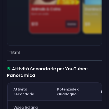
Animals & Coins
Domino Dre
Earn on side
Play daily
$13
$9
Game
```html
Attività Secondarie per YouTuber:
Panoramica
Attività
Potenziale di
Fles
Secondaria
Guadagno
Video Editing