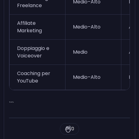
Medio–Alto
Med
Freelance
Affiliate
Medio–Alto
Alto
Marketing
Doppiaggio e
Medio
Alto
Voiceover
Coaching per
Medio–Alto
Bas
YouTube
```
0