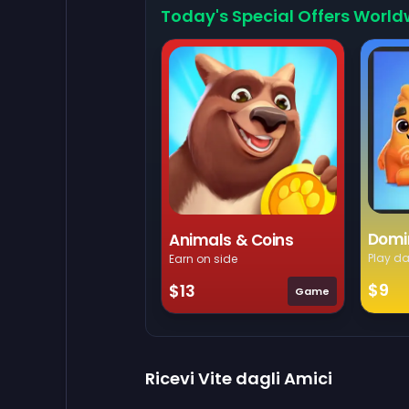
Today's Special Offers World
Domi
Animals & Coins
Play da
Earn on side
$9
$13
Game
Ricevi Vite dagli Amici