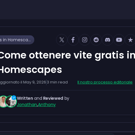
Come ottenere vite gratis in Homescapes
Come ottenere vite gratis i
Homescapes
ggiornato il
May 9, 2026
3
min read
Il nostro processo editoriale
Written
and
Reviewed
by
Jonathan
,
Anthony