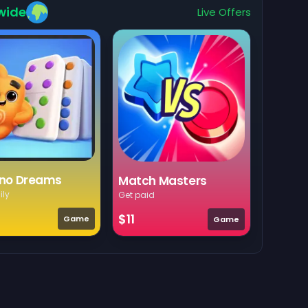
wide
Live Offers
no Dreams
Match Masters
ily
Get paid
$11
Game
Game