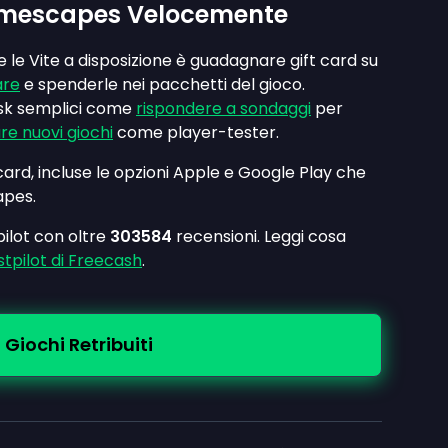
 Homescapes Velocemente
 le Vite a disposizione è guadagnare gift card su
are
e spenderle nei pacchetti del gioco.
sk semplici come
rispondere a sondaggi
per
re nuovi giochi
come player-tester.
card, incluse le opzioni Apple e Google Play che
apes.
ilot con oltre
303584
recensioni. Leggi cosa
tpilot di Freecash
.
 Giochi Retribuiti