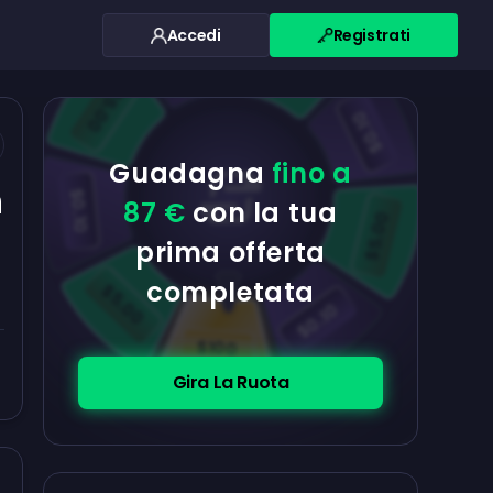
Accedi
Registrati
$0.10
$5.00
$5.00
$0.10
Guadagna
fino a
n
$0.10
87 €
con la tua
$5.00
prima offerta
completata
$5.00
$0.10
$100
Gira La Ruota