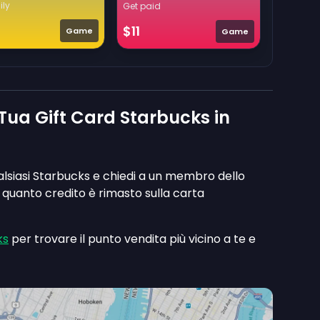
ily
Get paid
$11
Game
Game
 Tua Gift Card Starbucks in
qualsiasi Starbucks e chiedi a un membro dello
no quanto credito è rimasto sulla carta
ks
per trovare il punto vendita più vicino a te e