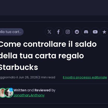
Come controllare il saldo della tua carta regalo Starbucks
Come controllare il saldo
della tua carta regalo
Starbucks
ggiornato il
Jun 26, 2026
2
min read
Il nostro processo editoriale
Written
and
Reviewed
by
Jonathan
,
Anthony