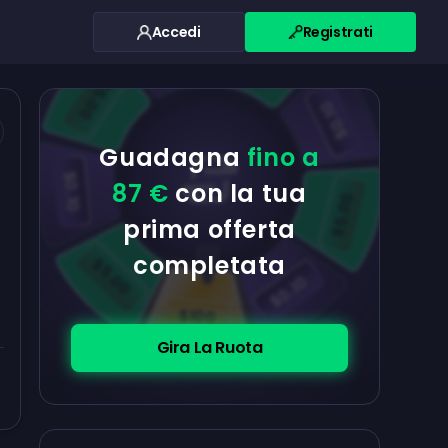
Accedi
Registrati
$0.10
$5.00
$5.00
$0.10
Guadagna
fino a
$0.10
87 €
con la tua
$5.00
prima offerta
completata
$5.00
$0.10
$100
Gira La Ruota