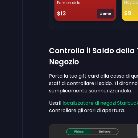
Play da
Earn on side
$9
$13
Game
Controlla il Saldo della
Negozio
Porta la tua gift card alla cassa di 
staff di controllare il saldo. Ti diran
semplicemente scannerizzandola.
Usa il
localizzatore di negozi Starbuc
controllare gli orari di apertura.