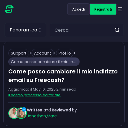
Accedi
Registrati
Panoramica
Support
>
Account
>
Profilo
>
Come posso cambiare il mio indirizzo email su Freecash?
Come posso cambiare il mio indirizzo
email su Freecash?
Aggiornato il
May 10, 2025
2
min read
Il nostro processo editoriale
Written
and
Reviewed
by
Jonathan
,
Marc