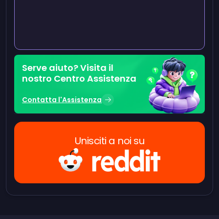
Serve aiuto? Visita il
nostro Centro Assistenza
Contatta l'Assistenza
Unisciti a noi su