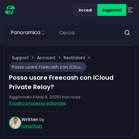
Accedi
Registrati
Panoramica
Support
>
Account
>
Restrizioni
>
Posso usare Freecash con iCloud Private Relay?
Posso usare Freecash con iCloud
Private Relay?
Aggiornato il
May 5, 2025
1
min read
Il nostro processo editoriale
Written
by
Jonathan