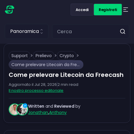
Accedi
Registrati
Panoramica
Support
>
Prelievo
>
Crypto
>
Come prelevare Litecoin da Freecash
Come prelevare Litecoin da Freecash
Aggiornato il
Jul 28, 2026
2
min read
Il nostro processo editoriale
Written
and
Reviewed
by
Jonathan
,
Anthony