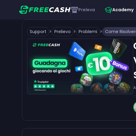
Preleva
Academy
Support
>
Prelievo
>
Problemi
>
A