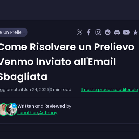
Come Risolvere un Prelievo Venmo Inviato all'Email Sbagliata
Come Risolvere un Prelievo
Venmo Inviato all'Email
Sbagliata
ggiornato il
Jun 24, 2026
3
min read
Il nostro processo editoriale
Written
and
Reviewed
by
Jonathan
,
Anthony