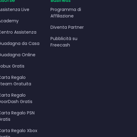
Risorse
Business
Assistenza Live
Programma di
Affiliazione
Academy
Diventa Partner
Centro Assistenza
Pubblicità su
Guadagna da Casa
Freecash
Guadagna Online
Robux Gratis
Carta Regalo
Steam Gratuita
Carta Regalo
DoorDash Gratis
Carta Regalo PSN
ratis
Carta Regalo Xbox