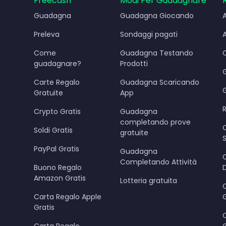
Freecash
Modi Per Guadagnare
Guadagna
Guadagna Giocando
Preleva
Sondaggi pagati
Come
Guadagna Testando
guadagnare?
Prodotti
Carte Regalo
Guadagna Scaricando
Gratuite
App
Crypto Gratis
Guadagna
completando prove
Soldi Gratis
gratuite
PayPal Gratis
Guadagna
Completando Attività
Buono Regalo
Amazon Gratis
Lotteria gratuita
Carta Regalo Apple
G
Gratis