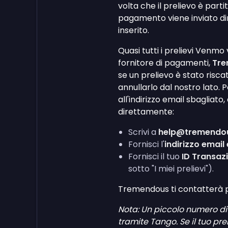
volta che il prelievo è part
pagamento viene inviato dir
inserito.
Quasi tutti i prelievi Venmo
fornitore di pagamenti,
Tr
se un prelievo è stato risc
annullarlo dal nostro lato.
all'indirizzo email sbaglia
direttamente:
Scrivi a
help@tremendo
Fornisci l'
indirizzo email
Fornisci il tuo
ID Transaz
sotto "I miei prelievi").
Tremendous ti contatterà pe
Nota: Un piccolo numero di
tramite Tango. Se il tuo pr