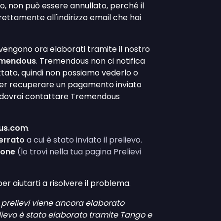
ito, non può essere annullato, perché il
ettamente all'indirizzo email che hai
 vengono ora elaborati tramite il nostro
emendous
. Tremendous non ci notifica
attato, quindi non possiamo vederlo o
 Per recuperare un pagamento inviato
to, dovrai contattare Tremendous
us.com
.
 errato
a cui è stato inviato il prelievo.
ione
(lo trovi nella tua pagina Prelievi
r aiutarti a risolvere il problema.
 prelievi viene ancora elaborato
elievo è stato elaborato tramite Tango e