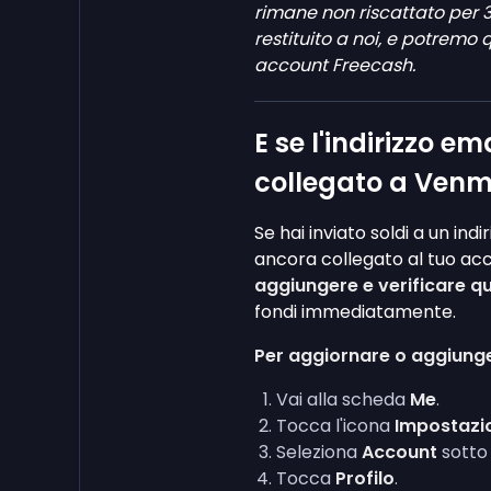
rimane non riscattato per 
restituito a noi, e potremo 
account Freecash.
E se l'indirizzo e
collegato a Ven
Se hai inviato soldi a un ind
ancora collegato al tuo a
aggiungere e verificare q
fondi immediatamente.
Per aggiornare o aggiunge
Vai alla scheda
Me
.
Tocca l'icona
Impostazi
Seleziona
Account
sotto
Tocca
Profilo
.