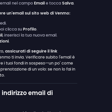
zzo email nel campo
Email
e tocca
Salva
.
re un'email sul sito web di Venmo:
edi.
poi clicca su
Profilo
.
il
, inserisci la tua nuova email.
zioni
.
zo,
assicurati di seguire il link
mo ti invia. Verificare subito l'email è
e i tuoi fondi in sospeso—un po' come
renotazione di un volo: se non lo fai in
to.
 indirizzo email di