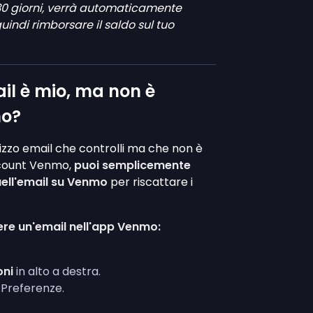
30 giorni, verrà automaticamente
quindi rimborsare il saldo sul tuo
mail è mio, ma non è
mo?
irizzo email che controlli ma che non è
ccount Venmo,
puoi semplicemente
uell'email su Venmo
per riscattare i
re un'email nell'app Venmo:
oni
in alto a destra.
 Preferenze.