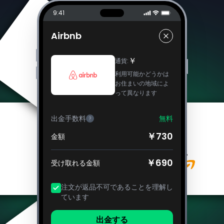
9:41
Airbnb
￥
通貨
:
利用可能かどうかは
お住まいの地域によ
って異なります
出金手数料
無料
?
￥730
金額
￥690
受け取れる金額
注文が返品不可であることを理解し
ています
出金する