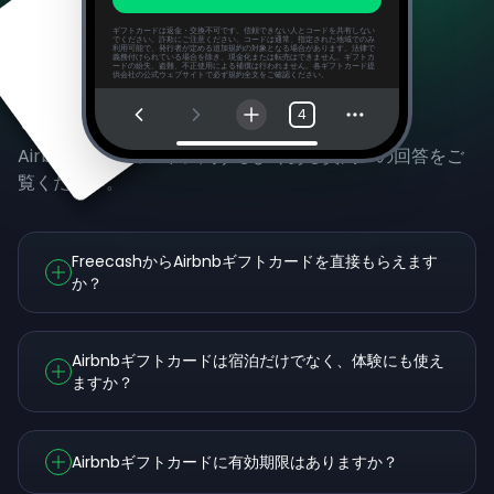
ギフトカードは返金・交換不可です。信頼できない人とコードを共有しない
でください。詐欺にご注意ください。コードは通常、指定された地域でのみ
利用可能で、発行者が定める追加規約の対象となる場合があります。法律で
義務付けられている場合を除き、現金化または転売はできません。ギフトカ
ードの紛失、盗難、不正使用による補償は行われません。各ギフトカード提
供会社の公式ウェブサイトで必ず規約全文をご確認ください。
よくある質問
4
Airbnbギフトカードに関するよくある質問への回答をご
覧ください。
FreecashからAirbnbギフトカードを直接もらえます
か？
Airbnbギフトカードは宿泊だけでなく、体験にも使え
ますか？
Airbnbギフトカードに有効期限はありますか？