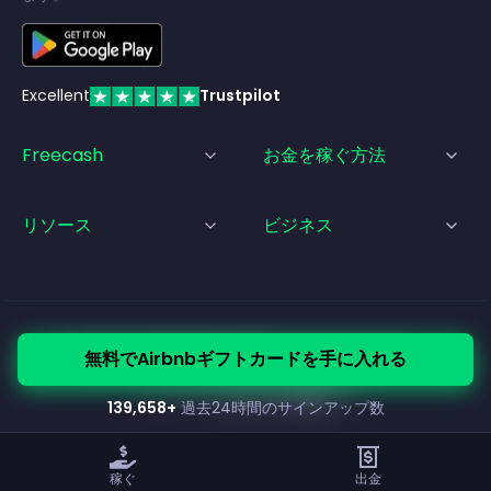
Excellent
Trustpilot
Freecash
お金を稼ぐ方法
リソース
ビジネス
© Freecash
2026
•
利用規約
•
プライバシーポリシー
無料でAirbnbギフトカードを手に入れる
•
クッキーポリシー
•
インプリント
139,658
+
過去24時間のサインアップ数
稼ぐ
出金