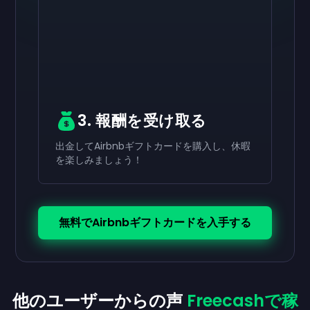
有効にする
有効にする
有効にする
￥8,000
￥4,000
￥2,000
ギフトカード
ギフトカード
ギフトカード
now
now
now
受け取りが完了しました
受け取りが完了しました
受け取りが完了しました
￥8,000
￥4,000
￥2,000
ギフトカード。アカウ
ギフトカード。アカ
ギフトカード。ア
ントで使用できます。
ウントで使用できます。
カウントで使用できます。
3. 報酬を受け取る
出金してAirbnbギフトカードを購入し、休暇
を楽しみましょう！
無料でAirbnbギフトカードを入手する
他のユーザーからの声
Freecashで稼