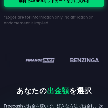
無料でAirbnbギフトカードを手に入れる
*Logos are for information only. No affiliation or
endorsement is implied.
en
あなたの
出金額
を選択
Freecashでお金を稼いで、好きな方法で出金し、次