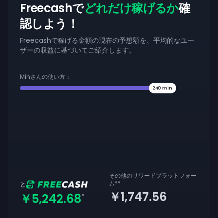
Freecashで
どれだけ稼げるか
確
認しよう！
Freecashで稼げる金額の現在の予想額を、平均的なユー
ザーの収益に基づいてご紹介します。
Minさんの使い方：
240
min
その他のリワードプラットフォー
ム
**
と
￥1,747.56
￥5,242.68
*