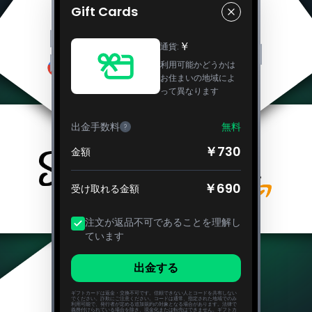
Gift Cards
￥
通貨
:
利用可能かどうかは
お住まいの地域によ
って異なります
出金手数料
無料
?
￥730
金額
￥690
受け取れる金額
注文が返品不可であることを理解し
ています
出金する
ギフトカードは返金・交換不可です。信頼できない人とコードを共有しない
でください。詐欺にご注意ください。コードは通常、指定された地域でのみ
利用可能で、発行者が定める追加規約の対象となる場合があります。法律で
義務付けられている場合を除き、現金化または転売はできません。ギフトカ