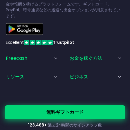
金や報酬を稼げるプラットフォームです。ギフトカード、
PayPal、暗号通貨などの迅速な出金オプションが用意されてい
ます。
Excellent
Trustpilot
Freecash
お金を稼ぐ方法
リソース
ビジネス
© Freecash
2026
•
利用規約
•
プライバシーポリシー
無料ギフトカード
•
クッキーポリシー
•
インプリント
123,468
+
過去24時間のサインアップ数