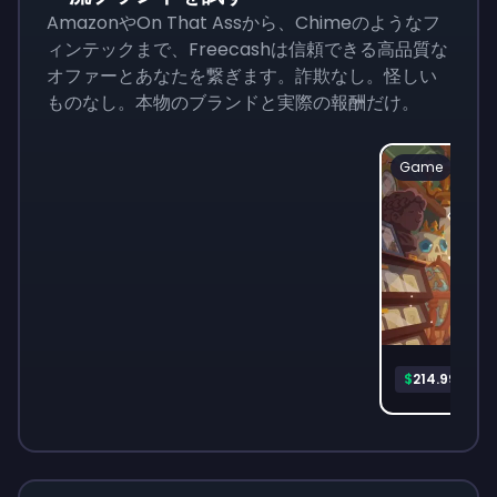
AmazonやOn That Assから、Chimeのようなフ
ィンテックまで、Freecashは信頼できる高品質な
オファーとあなたを繋ぎます。詐欺なし。怪しい
ものなし。本物のブランドと実際の報酬だけ。
Game
Mon
$
214.99