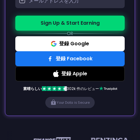
Sign Up & Start Earning
OR
登録 Google
登録 Facebook
登録 Apple
素晴らしい
302k 件のレビュー
Your Data is Secure
en