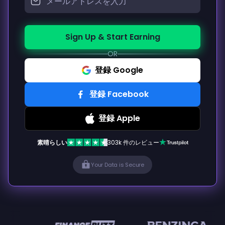
Sign Up & Start Earning
OR
登録 Google
登録 Facebook
登録 Apple
素晴らしい
303k 件のレビュー
Your Data is Secure
en