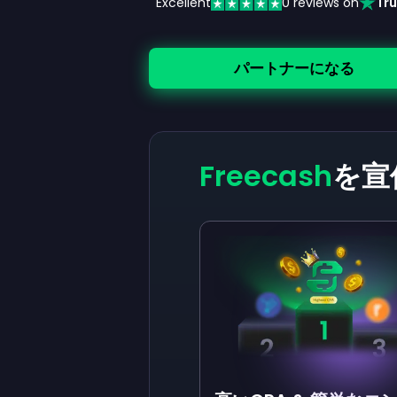
Excellent
0
reviews on
Tru
パートナーになる
Freecash
を宣