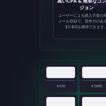
高いCPA & 簡単なコ
ジョン
ユーザーによる購入不要の
メール登録で、競争力のある
$3~$10を獲得できます
￥0.00
￥728.15