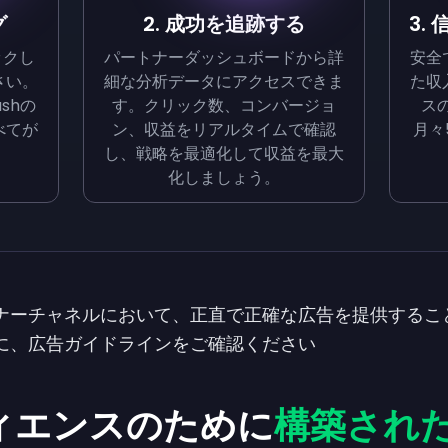
グ
2. 成功を追跡する
3.
ックし
パートナーダッシュボードから詳
安全
さい。
細な分析データにアクセスできま
た収
shの
す。クリック数、コンバージョ
スの
べてが
ン、収益をリアルタイムで確認
月々
し、戦略を最適化して収益を最大
化しましょう。
ナーチャネルにおいて、正直で正確な広告を提供するこ
に、
広告ガイドライン
をご確認ください
ィエンスのために
構築され