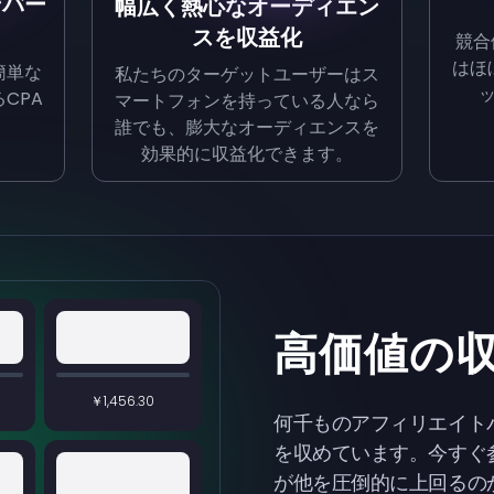
ンバー
幅広く熱心なオーディエン
スを収益化
競合
はほ
簡単な
私たちのターゲットユーザーはス
CPA
マートフォンを持っている人なら
。
誰でも、膨大なオーディエンスを
効果的に収益化できます。
高価値の
￥1,456.30
何千ものアフィリエイト
を収めています。今すぐ
が他を圧倒的に上回るの