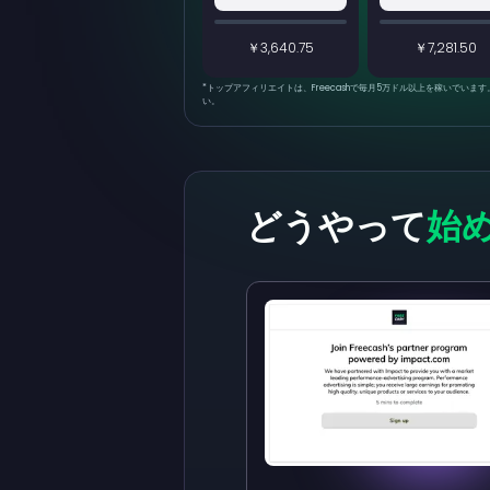
￥3,640.75
￥7,281.50
*
トップアフィリエイトは、Freecashで毎月5万ドル以上を稼いでい
い。
どうやって
始