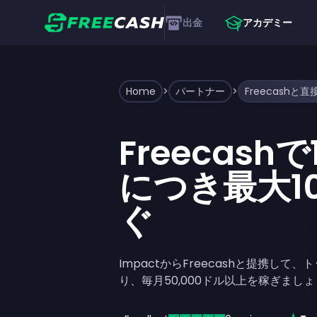
出金
アカデミー
Home
>
パートナー
>
Freecash
につき最大1
ぐ
ImpactからFreecashと提携し
り、毎月50,000ドル以上を稼ぎまし