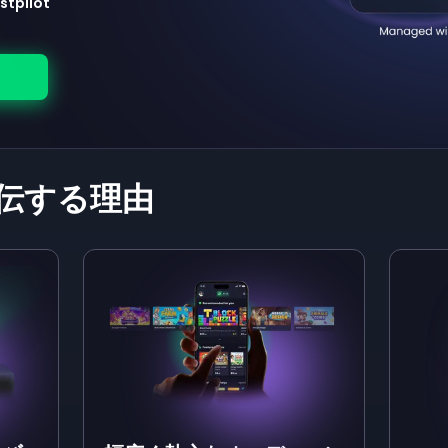
stpilot
伝する理由