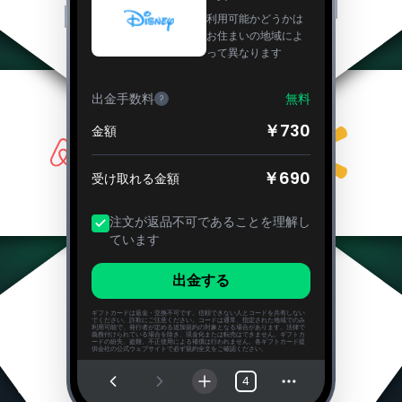
利用可能かどうかは
お住まいの地域によ
って異なります
出金手数料
無料
?
￥730
金額
￥690
受け取れる金額
注文が返品不可であることを理解し
ています
出金する
ギフトカードは返金・交換不可です。信頼できない人とコードを共有しない
でください。詐欺にご注意ください。コードは通常、指定された地域でのみ
利用可能で、発行者が定める追加規約の対象となる場合があります。法律で
義務付けられている場合を除き、現金化または転売はできません。ギフトカ
ードの紛失、盗難、不正使用による補償は行われません。各ギフトカード提
供会社の公式ウェブサイトで必ず規約全文をご確認ください。
よくある質問
4