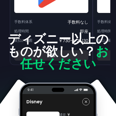
手数料体系
手数料なし
手数料体系
処理時間
即座
処理時間
ディズニー以上の
支払い範囲
￥730-￥29,130
支払い範囲
ものが欲しい？
お
探索
任せください
9:41
Disney
￥
通貨
: