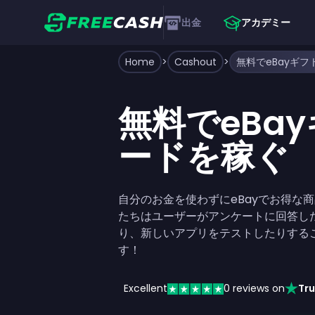
出金
アカデミー
Home
>
Cashout
>
無料でeBayギ
無料でeBa
ードを稼ぐ
自分のお金を使わずにeBayでお得な
たちはユーザーがアンケートに回答し
り、新しいアプリをテストしたりする
す！
Excellent
0
reviews on
Tru