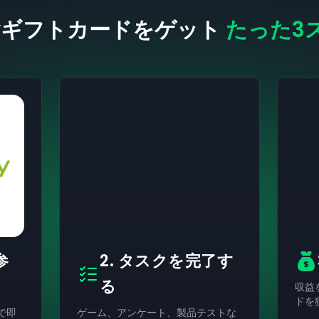
ayギフトカードをゲット
たった3
参
2. タスクを完了す
る
収益
ドを
mで即
ゲーム、アンケート、製品テストな