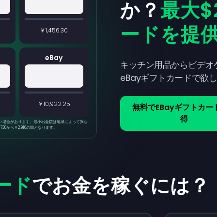
か？
最大$
ードを提
￥1,456.30
eBay
キッチン用品からビデオ
eBayギフトカードで欲
￥10,922.25
無料でeBayギフトカー
得
い場合があります。最小出金額は地域によって異な
0から￥2,910の間となります。
ード
でお金を稼ぐには？