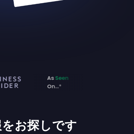
As
Seen
On...*
報をお探しです