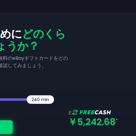
ために
どのくら
ょうか？
料のeBayギフトカードをどの
確認してみましょう。
240
min
と
￥5,242.68
*