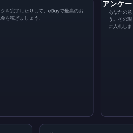
アンケー
クを完了したりして、eBayで最高のお
あなたの意
現金を稼ぎましょう。
う。その現
に入札しま
Monopoly Go!
Uno
$
215
$
10