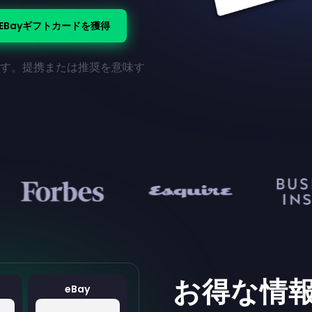
eBayギフトカードを獲得
ます。提携または推奨を意味す
お得な情
eBay