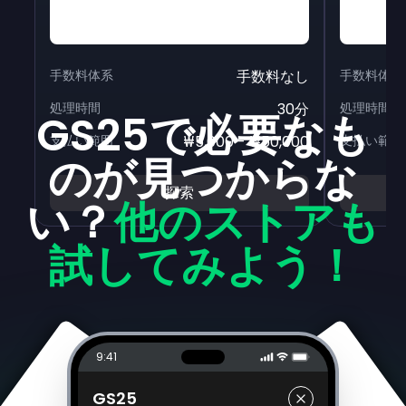
手数料体系
手数料なし
手数料体系
処理時間
30分
処理時間
GS25で必要なも
支払い範囲
₩5,000 - ₩50,000
支払い範囲
のが見つからな
探索
い？
他のストアも
試してみよう！
9:41
GS25