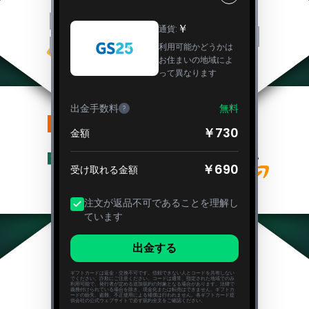
￥
通貨
:
利用可能かどうかは
お住まいの地域によ
って異なります
出金手数料
無料
?
￥730
金額
￥690
受け取れる金額
注文が返品不可であることを理解し
ています
出金する
ギフトカードは返金・交換不可です。信頼できない人とコードを共有しない
でください。詐欺にご注意ください。コードは通常、指定された地域でのみ
利用可能で、発行者が定める追加規約の対象となる場合があります。法律で
義務付けられている場合を除き、現金化または転売はできません。ギフトカ
ードの紛失、盗難、不正使用による補償は行われません。各ギフトカード提
供会社の公式ウェブサイトで必ず規約全文をご確認ください。