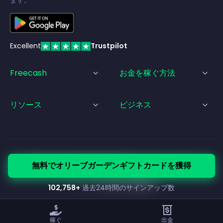
ます。
Excellent
Trustpilot
Freecash
お金を稼ぐ方法
リソース
ビジネス
© Freecash
2026
•
利用規約
•
プライバシーポリシー
無料でオリーブガーデンギフトカードを獲得
•
クッキーポリシー
•
インプリント
102,758
+
過去24時間のサインアップ数
稼ぐ
出金