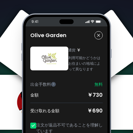
9:41
Olive Garden
￥
通貨
:
利用可能かどうかは
お住まいの地域によ
って異なります
出金手数料
無料
?
￥730
金額
￥690
受け取れる金額
注文が返品不可であることを理解し
ています