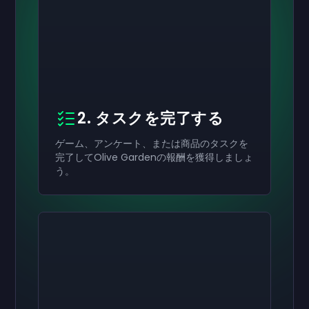
2. タスクを完了する
ゲーム、アンケート、または商品のタスクを
完了してOlive Gardenの報酬を獲得しましょ
う。
有効にする
有効にする
有効にする
￥8,000
￥4,000
￥2,000
ギフトカード
ギフトカード
ギフトカード
now
now
now
受け取りが完了しました
受け取りが完了しました
受け取りが完了しました
￥8,000
￥4,000
￥2,000
ギフトカード。アカウ
ギフトカード。アカ
ギフトカード。ア
ントで使用できます。
ウントで使用できます。
カウントで使用できます。