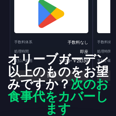
手数料体系
手数料なし
手数料体系
処理時間
即座
処理時間
オリーブガーデン
支払い範囲
￥730-￥29,130
支払い範囲
以上のものをお望
探索
みですか？
次のお
食事代をカバーし
ます