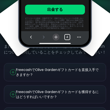
出金する
ギフトカードは返金・交換不可です。信頼できない人とコードを共有しない
でください。詐欺にご注意ください。コードは通常、指定された地域でのみ
利用可能で、発行者が定める追加規約の対象となる場合があります。法律で
義務付けられている場合を除き、現金化または転売はできません。ギフトカ
ードの紛失、盗難、不正使用による補償は行われません。各ギフトカード提
供会社の公式ウェブサイトで必ず規約全文をご確認ください。
よくある質問
4
まだ気になることがありますか？他の人たちがFreecash
について質問していることをチェックしてみてください！
FreecashでOlive Gardenギフトカードを直接入手で
きますか？
FreecashでOlive Gardenギフトカードを獲得するに
はどうすればいいですか？