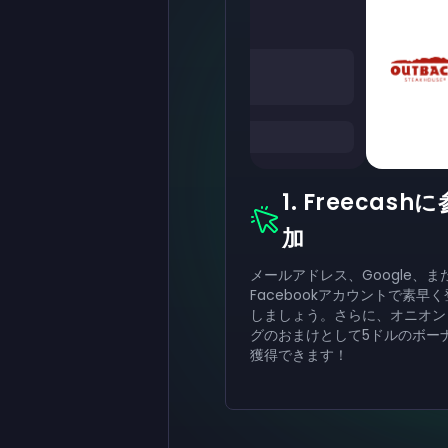
1. Freecashに
加
メールアドレス、Google、ま
Facebookアカウントで素早
しましょう。さらに、オニオン
グのおまけとして5ドルのボー
獲得できます！