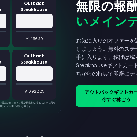
無限の報
Outback
e
Steakhouse
いメイン
￥1,456.30
お気に入りのオファーを
しましょう。無料のステ
Outback
手に入ります。稼げば稼ぐ
e
Steakhouse
Steakhouseギフト
ちからの特典で即座にデ
アウトバックギフトカ
￥10,922.25
今すぐ稼ごう
い場合があります。最小換金額は地域によって異な
から￥2,910の間になります。