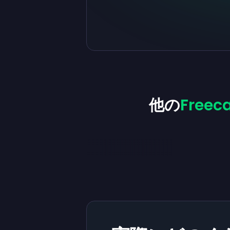
他の
Free