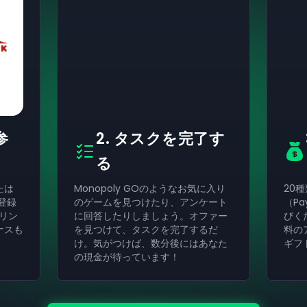
参
2. タスクを完了す
る
たは
Monopoly GOのようなお気に入り
20
く登録
のゲームを見つけたり、アンケート
（Pa
リン
に回答したりしましょう。オファー
びく
ナスも
を見つけて、タスクを完了するだ
料の
け。気がつけば、数分後にはあなた
ギフ
の現金が待っています！