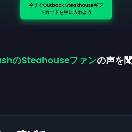
今すぐOutback Steakhouseギフ
トカードを手に入れよう
cashのSteahouseファン
の声を