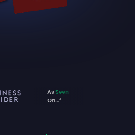
As
Seen
On...*