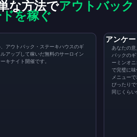
単な方法で
アウトバック
ードを稼ぐ
アンケー
め、アウトバック・ステーキハウスのギ
あなたの意
ベルアップして稼いだ無料のサーロイン
バックのギ
テーキナイト開催です。
ーミンオニ
で完璧に味
メニューで
ぴったりで
同じくらい
Monopoly Go!
Uno