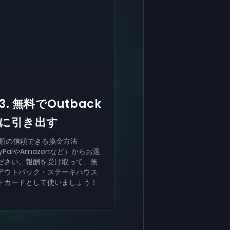
有効にする
有効にする
有効にする
￥8,000
￥4,000
￥2,000
ギフトカ
ギフトカ
ギフト
now
now
now
ード
ード
カード
受け取りが完了しました
受け取りが完了しました
受け取りが完了しました
￥8,000
￥4,000
￥2,000
ギフトカ
ギフト
ギフト
ード。アカウントで使用できます。
カード。アカウントで使用できます。
カード。アカウントで使用できます。
3. 無料でOutback
に引き出す
種類の信頼できる換金方法
yPalやAmazonなど）からお選
ださい。報酬を受け取って、無
アウトバック・ステーキハウス
トカードとして使いましょう！