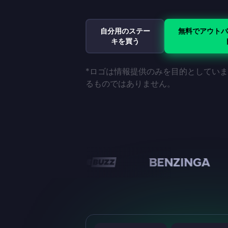
自分用のステー
無料でアウトバ
キを買う
*ロゴは情報提供のみを目的としてい
るものではありません。
n