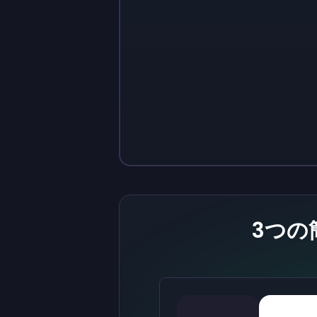
Sign up
Sign up
￥1,460
￥146
3つの