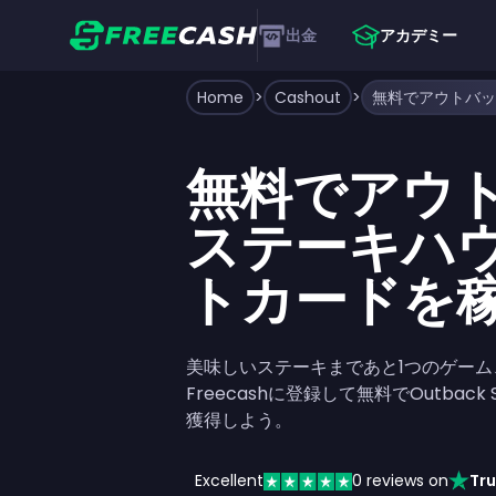
出金
アカデミー
Home
>
Cashout
>
無料でアウ
ステーキハ
トカードを
美味しいステーキまであと1つのゲー
Freecashに登録して無料でOutback
獲得しよう。
Excellent
0
reviews on
Tru