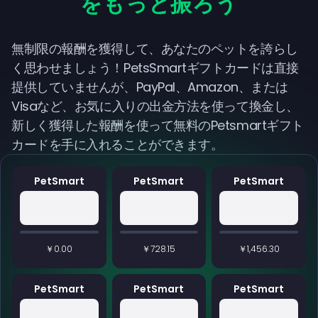
をもっと振ろう
無制限の報酬を獲得して、あなたのペットを誇らし
く思わせましょう！PetsSmartギフトカードは直接
提供していませんが、PayPal、Amazon、または
Visaなど、お気に入りの出金方法を使って換金し、
新しく獲得した報酬を使って無料のPetsmartギフト
カードを手に入れることができます。
PetSmart
PetSmart
PetSmart
￥0.00
￥728.15
￥1,456.30
PetSmart
PetSmart
PetSmart