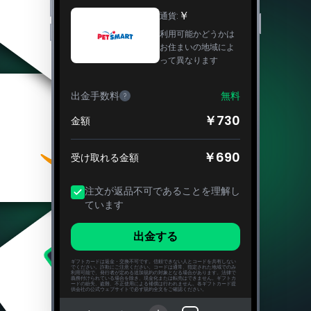
￥
通貨
:
利用可能かどうかは
お住まいの地域によ
って異なります
出金手数料
無料
?
￥730
金額
￥690
受け取れる金額
注文が返品不可であることを理解し
ています
出金する
ギフトカードは返金・交換不可です。信頼できない人とコードを共有しない
でください。詐欺にご注意ください。コードは通常、指定された地域でのみ
利用可能で、発行者が定める追加規約の対象となる場合があります。法律で
義務付けられている場合を除き、現金化または転売はできません。ギフトカ
ードの紛失、盗難、不正使用による補償は行われません。各ギフトカード提
供会社の公式ウェブサイトで必ず規約全文をご確認ください。