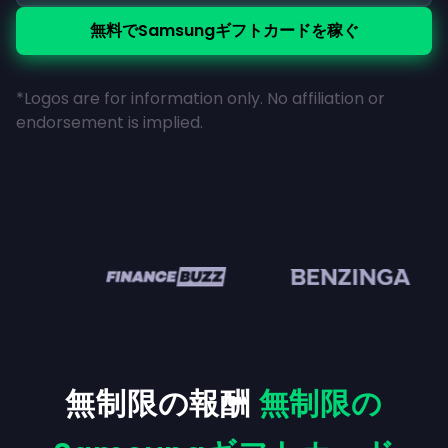
無料でSamsungギフトカードを稼ぐ
*Logos are for information only. No affiliation or
endorsement is implied.
en
無制限の報酬
無制限の