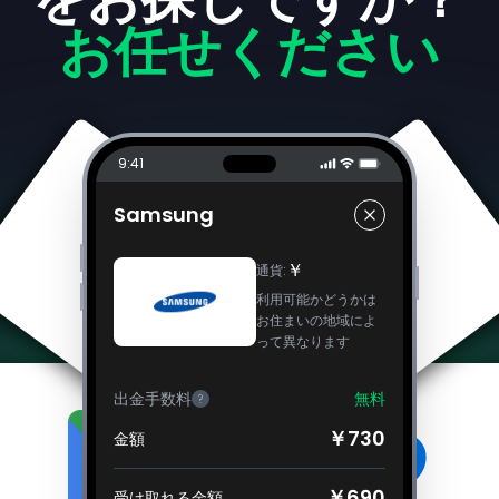
お任せください
9:41
Samsung
￥
通貨
:
利用可能かどうかは
お住まいの地域によ
って異なります
出金手数料
無料
?
￥730
金額
￥690
受け取れる金額