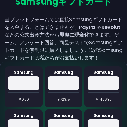
Samsungギフトカード
当プラットフォームでは直接Samsungギフトカード
を入金することはできませんが、
PayPal
や
Revolut
などの公式出金方法から
即座に現金化
できます。ゲ
ーム、アンケート回答、商品テストでSamsungギフ
トカードを無制限に購入しましょう。次のSamsung
ギフトカードは
私たちがお支払いします
！
Samsung
Samsung
Samsung
￥0.00
￥728.15
￥1,456.30
Samsung
Samsung
Samsung