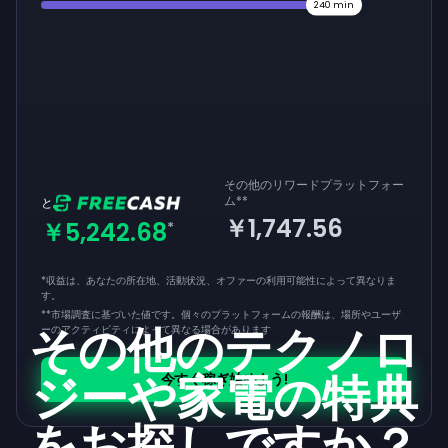
240
min
その他のリワードプラットフォー
ム
**
と
￥1,747.56
￥5,242.68
*
*収益は、あなたの所在地、活動状況、オファーの利用可能性によって異なりま
す。
**
市場調査に基づいた値です。個々のプラットフォームの報酬は、場所やユーザ
その他のテクノロ
ーのアクティビティによって異なる場合があります
ジーや家電の特典
今すぐ稼ぎ始めよう!
をお探しですか？