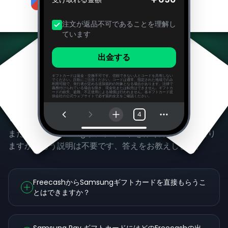
注文が返品不可であることを理解し
ています
出金する
ギフトカードは返金・交換不可です。信頼できない人とコードを共有しない
でください。詐欺にご注意ください。コードは通常、指定された地域でのみ
利用可能で、発行者が定める追加規約の対象となる場合があります。法律で
義務付けられている場合を除き、現金化または転売はできません。ギフトカ
ードの紛失、盗難、不正使用による補償は行われません。各ギフトカード提
供会社の公式ウェブサイトで必ず規約全文をご確認ください。
よくある質問
4
まだ無料でSamsungギフトカードを稼ぐ方法が気になり
ますか？もう説明は不要です、答えをお教えします。
FreecashからSamsungギフトカードを直接もらうこ
とはできますか？