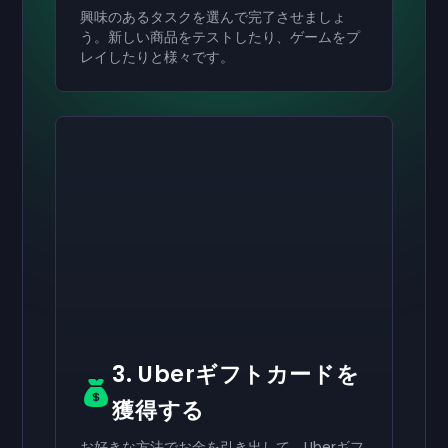
興味のあるタスクを選んで完了させましょ
う。新しい商品をテストしたり、ゲームをプ
レイしたりと様々です。
有効にする
有効にする
有効にする
￥8,000
￥4,000
￥2,000
ギフトカード
ギフトカード
ギフトカード
now
now
now
受け取りが完了しました
受け取りが完了しました
受け取りが完了しました
￥8,000
￥4,000
￥2,000
ギフトカード。アカウ
ギフトカード。アカ
ギフトカード。ア
ントで使用できます。
ウントで使用できます。
カウントで使用できます。
3. Uberギフトカードを
獲得する
お好きな方法でお金を引き出して、Uberギフ