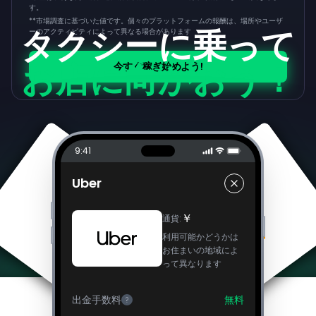
す。
**
市場調査に基づいた値です。個々のプラットフォームの報酬は、場所やユーザ
タクシーに乗って
ーのアクティビティによって異なる場合があります
お店に向かおう！
今すぐ稼ぎ始めよう!
9:41
Uber
￥
通貨
:
利用可能かどうかは
お住まいの地域によ
って異なります
出金手数料
無料
?