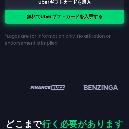
Uberギフトカードを購入
無料でUberギフトカードを入手する
*Logos are for information only. No affiliation or
endorsement is implied.
en
どこまで
行く必要があります