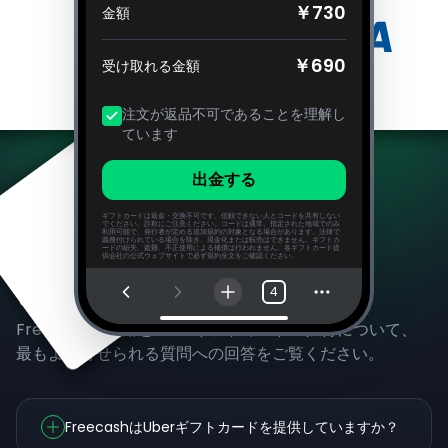
￥730
金額
￥690
受け取れる金額
注文が返品不可であることを理解し
ています
出金する
ギフトカードは返金・交換不可です。信頼できない人とコードを共有しない
でください。詐欺にご注意ください。コードは通常、指定された地域でのみ
利用可能で、発行者が定める追加規約の対象となる場合があります。法律で
義務付けられている場合を除き、現金化または転売はできません。ギフトカ
ードの紛失、盗難、不正使用による補償は行われません。各ギフトカード提
供会社の公式ウェブサイトで必ず規約全文をご確認ください。
よくある質問
4
Freecashの使用とUberギフトカードの獲得について、
最もよく寄せられる質問への回答をご覧ください。
FreecashはUberギフトカードを提供していますか？