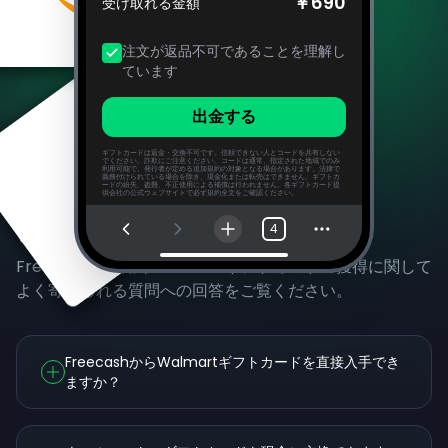
￥690
受け取れる金額
注文が返品不可であることを理解し
ています
出金する
ギフトカードは返金・交換不可です。信頼できない人とコードを共有しない
でください。詐欺にご注意ください。コードは通常、指定された地域でのみ
利用可能で、発行者が定める追加規約の対象となる場合があります。法律で
義務付けられている場合を除き、現金化または転売はできません。ギフトカ
ードの紛失、盗難、不正使用による補償は行われません。各ギフトカード提
供会社の公式ウェブサイトで必ず規約全文をご確認ください。
よくある質問
4
Freecashの利用やWalmartギフトカードの獲得に関して
よく寄せられる質問への回答をご覧ください。
FreecashからWalmartギフトカードを直接入手でき
ますか？