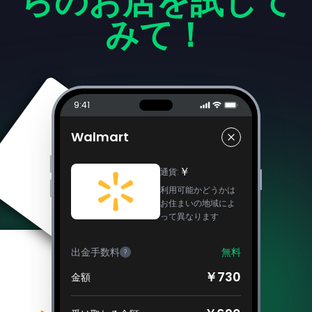
らのお店を試して
みて！
9:41
Walmart
￥
通貨
:
利用可能かどうかは
お住まいの地域によ
って異なります
出金手数料
無料
?
￥730
金額