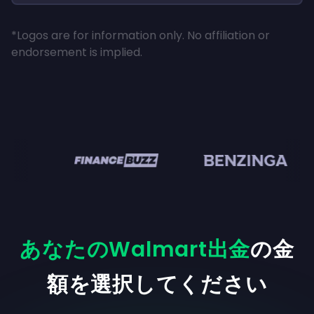
*Logos are for information only. No affiliation or
endorsement is implied.
en
あなたのWalmart出金
の金
額を選択してください