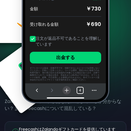
￥730
金額
￥690
受け取れる金額
注文が返品不可であることを理解し
ています
出金する
ギフトカードは返金・交換不可です。信頼できない人とコードを共有しない
でください。詐欺にご注意ください。コードは通常、指定された地域でのみ
利用可能で、発行者が定める追加規約の対象となる場合があります。法律で
義務付けられている場合を除き、現金化または転売はできません。ギフトカ
ードの紛失、盗難、不正使用による補償は行われません。各ギフトカード提
供会社の公式ウェブサイトで必ず規約全文をご確認ください。
よくある質問
4
Zalandoギフトカードがあなたに適しているか分からな
い？まだFreecashについて混乱している？
FreecashはZalandoギフトカードを提供しています