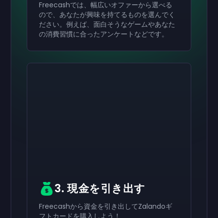
Freecashでは、幅広いオファーから選べる
ので、あなたが興味を持てるものを選んでく
ださい。例えば、面白そうなゲームやあなた
の消費習慣に合ったアンケートなどです。
有効にする
有効にする
有効にする
￥8,000
￥4,000
￥2,000
ギフトカード
ギフトカード
ギフトカード
now
now
now
受け取りが完了しました
受け取りが完了しました
受け取りが完了しました
￥8,000
￥4,000
￥2,000
ギフトカード。アカウ
ギフトカード。アカ
ギフトカード。ア
ントで使用できます。
ウントで使用できます。
カウントで使用できます。
3. 現金を引き出す
Freecashから資金を引き出してZalandoギ
フトカードを購入しよう！