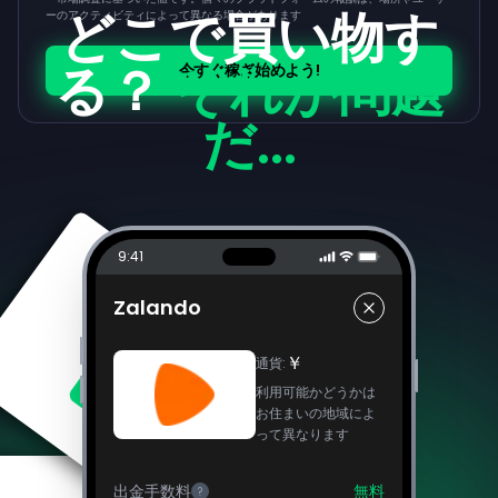
どこで買い物す
ーのアクティビティによって異なる場合があります
る？
それが問題
今すぐ稼ぎ始めよう!
だ...
9:41
Zalando
￥
通貨
:
利用可能かどうかは
お住まいの地域によ
って異なります
出金手数料
無料
?