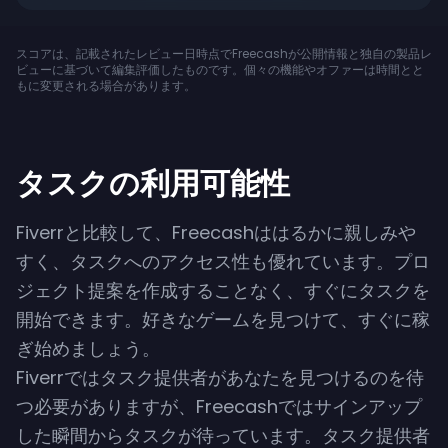
ポート
スコアは、記載されたレビュー日時点でFreecashが公開情報と独自の製品レ
モバイルアプリ
ビューに基づいて編集評価したものです。個々の機能やオファーは時間とと
もに変更される場合があります。
サインアップボー
ナス
PayPal換金
タスクの利用可能性
暗号資産の換金
Fiverrと比較して、Freecashははるかに親しみや
すく、タスクへのアクセス性も優れています。プロ
銀行振込
ジェクト提案を作成することなく、すぐにタスクを
開始できます。好きなゲームを見つけて、すぐに稼
最低出金額
ぎ始めましょう。
Fiverrではタスク提供者があなたを見つけるのを待
つ必要がありますが、Freecashではサインアップ
した瞬間からタスクが待っています。タスク提供者