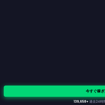
今すぐ稼ぎ
139,658
+
過去24時