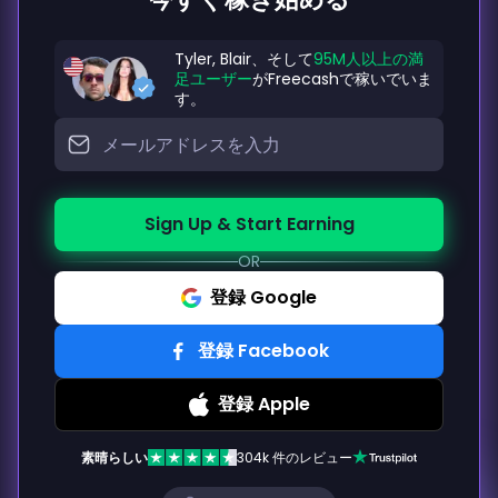
Tyler, Blair、そして
95M人以上の満
足ユーザー
がFreecashで稼いでいま
す。
Sign Up & Start Earning
OR
登録 Google
登録 Facebook
登録 Apple
素晴らしい
304k 件のレビュー