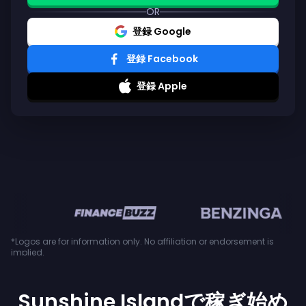
OR
登録 Google
登録 Facebook
登録 Apple
en
*Logos are for information only. No affiliation or endorsement is
implied.
Sunshine Islandで稼ぎ始め