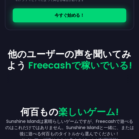
今すぐ始める！
他のユーザーの声を聞いてみ
よう
Freecashで稼いでいる!
何百もの
楽しいゲーム!
Sunshine Islandは素晴らしいゲームですが、Freecashで遊べる
のはこれだけではありません。Sunshine Islandと一緒に、または
Up to ￥65,000
後に遊べる何百ものタイトルから選んでください！