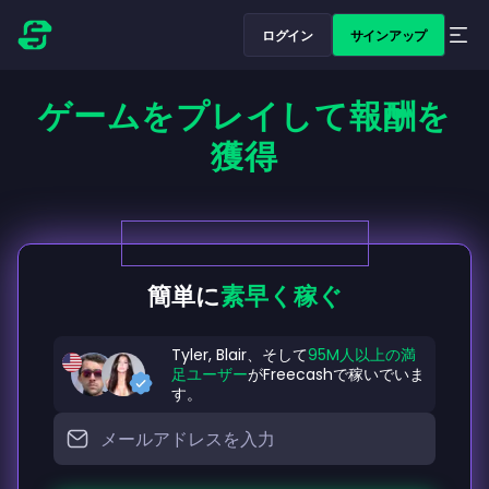
ログイン
サインアップ
ゲームをプレイして報酬を
獲得
簡単に
素早く稼ぐ
Tyler, Blair、そして
95M人以上の満
足ユーザー
がFreecashで稼いでいま
す。