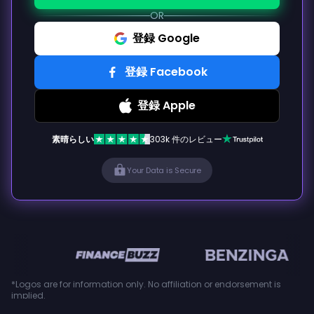
OR
登録 Google
登録 Facebook
登録 Apple
素晴らしい
303k 件のレビュー
Your Data is Secure
en
*Logos are for information only. No affiliation or endorsement is
implied.