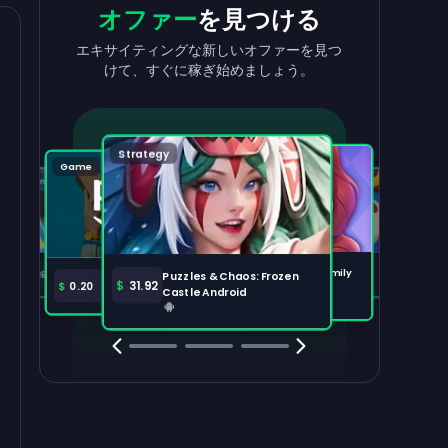
収益を
出金
報酬
を獲得
オファー
を見つける
収益を素早く簡単に引き出せます。
タスクを完了して、残高が増えるのを見
エキサイティングな新しいオファーを見つ
守りましょう。
けて、すぐに稼ぎ始めましょう。
出金する
100,000
Strategy
Puzzle
Game
Game
Tabletop
注目のオファー
すべて表示
Disney Solitaire
Bingo Dice iOS
Merge Help: Warm Family
$
36.97
$
36.02
Puzzles & Chaos: Frozen
Amazon Prime
$
30.00
$
31.92
$
0.20
Android
Castle Android
Clash Royale
Clash Of Clans
Brawl Stars
Coin Mast