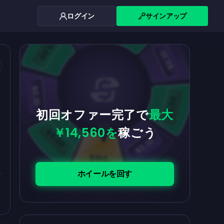
ログイン
サインアップ
$0.10
$5.00
$5.00
$0.10
$0.10
$5.00
初回オファー完了で
最大
￥14,560を
稼ごう
$5.00
$0.10
$100
ホイールを回す