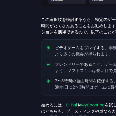
この選択肢を検討するなら、
特定のゲー
時間がたくさんあることをお勧めします
ションを獲得できる
ので、以下のことが
ビデオゲームをプレイする。
非
より多くの機会が得られます。
フレンドリーであること。
ゲー
ょう。ソフトスキルは長い目で
2〜3時間の自由時間を確保する
通常1日に2〜3時間はゲームに
始めるには、
E-Pal
や
MyBoosting
を試
はどちらも、ブースティングや単なるカ