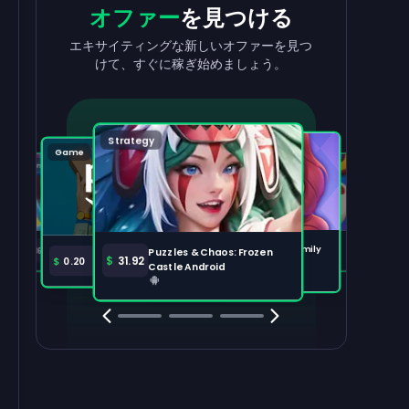
収益を
出金
報酬
を獲得
オファー
を見つける
収益を素早く簡単に引き出せます。
タスクを完了して、残高が増えるのを見
エキサイティングな新しいオファーを見つ
守りましょう。
けて、すぐに稼ぎ始めましょう。
出金する
100,000
Strategy
Puzzle
Game
Game
Tabletop
注目のオファー
すべて表示
Disney Solitaire
Bingo Dice iOS
Merge Help: Warm Family
$
36.97
$
36.02
Puzzles & Chaos: Frozen
Amazon Prime
$
30.00
$
31.92
$
0.20
Android
Castle Android
Clash Royale
Clash Of Clans
Brawl Stars
Coin Mast