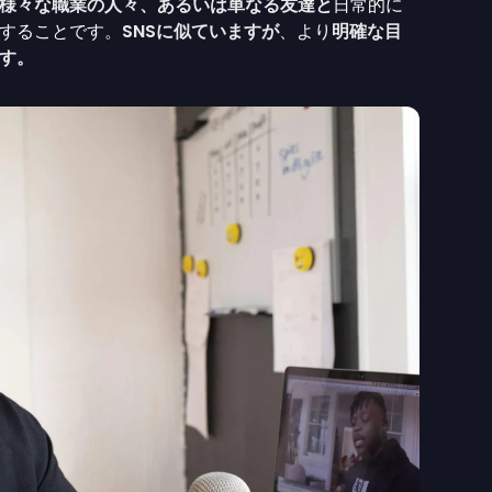
様々な職業の人々、あるいは単なる友達と
日常的に
することです。
SNSに似ていますが
、より
明確な目
す。