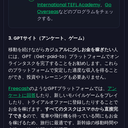
International TEFL Academy
、
Go
Overseas
などのプログラムをチェッ
クする。
3. GPTサイト（アンケート、ゲーム）
移動を続けながら
カジュアルに少しお金を稼ぎたい
人
には、GPT（Get-paid-to）プラットフォームでオン
ラインタスクを完了することをお勧めします。これら
のプラットフォームで安定した適度な収入を得ること
ができ、投資やトレーニングも必要ありません。
Freecash
のようなGPTプラットフォームでは、
アン
ケートに回答
したり、新しいモバイルゲームをプレイ
したり、トライアルオファーに登録したりすることで
お金を稼げます。
すべてのタスクはスマホから直接完
了できる
ので、電車や飛行機を待っている間にもお金
を稼げるため、旅行に最適です。新幹線の移動時間や