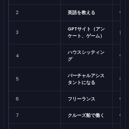
2
英語を教える
中程
GPTサイト（アン
3
簡単
ケート、ゲーム）
ハウスシッティン
4
中程
グ
バーチャルアシス
5
中程
タントになる
6
フリーランス
中程
7
クルーズ船で働く
中程