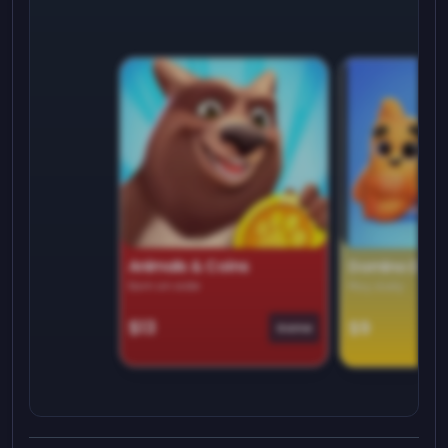
Animals & Coins
Domino Dre
Earn on side
Play daily
$13
$9
Game