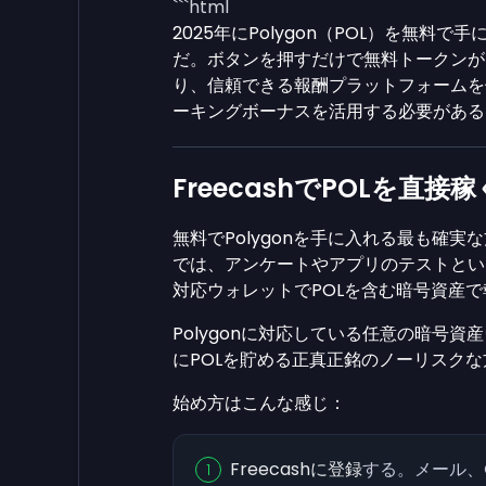
```html
2025年にPolygon（POL）を無
だ。ボタンを押すだけで無料トークンが
り、信頼できる報酬プラットフォームを
ーキングボーナスを活用する必要がある
FreecashでPOLを直接稼
無料でPolygonを手に入れる最も確実
では、アンケートやアプリのテストとい
対応ウォレットでPOLを含む暗号資産
Polygonに対応している任意の暗号
にPOLを貯める正真正銘のノーリスク
始め方はこんな感じ：
Freecashに登録
する。メール、G