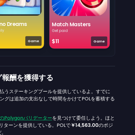
no Dreams
Match Masters
ily
Get paid
$11
Game
Game
グ報酬を獲得する
を支払うステーキングプールを提供しているよ。すでに
ングは追加の支出なしで時間をかけてPOLを蓄積する
のPolygonバリデーター
を見つけて委任しよう。ほと
リターンを提供している。POLで
￥14,563.00
のポジ
だ。