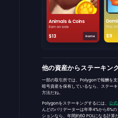
Domi
Animals & Coins
Play da
Earn on side
$9
$13
Game
他の資産からステーキン
一部の取引所では、Polygonで報酬
暗号資産を保有しているなら、ステーキ
方法だね。
Polygonをステーキングするには、
公式
んどのバリデーターは年率4%から6%の
ションなら、年間約60 POLになる計算