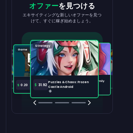
収益を
出金
報酬
を獲得
オファー
を見つける
収益を素早く簡単に引き出せます。
タスクを完了して、残高が増えるのを見
エキサイティングな新しいオファーを見つ
守りましょう。
けて、すぐに稼ぎ始めましょう。
出金する
100,000
Strategy
Puzzle
Game
Game
Tabletop
注目のオファー
すべて表示
Disney Solitaire
Bingo Dice iOS
Merge Help: Warm Family
$
36.97
$
36.02
Puzzles & Chaos: Frozen
Amazon Prime
$
30.00
$
31.92
$
0.20
Android
Castle Android
Clash Royale
Clash Of Clans
Brawl Stars
Coin Mast