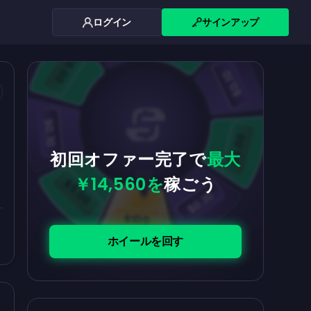
ログイン
サインアップ
$0.10
$5.00
$5.00
$0.10
$0.10
$5.00
初回オファー完了で
最大
￥14,560を
稼ごう
$5.00
$0.10
$100
ホイールを回す