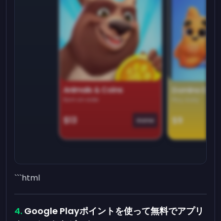
Animals & Coins
Domino Dre
Earn on side
Play daily
$13
$9
Game
```html
Google Playポイントを使って無料でアプリ