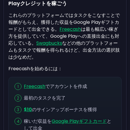
Playクレジットを稼ごう
これらのプラットフォームではタスクをこなすことで
報酬がもらえ、獲得した収益をGoogle Playギフトカ
ードとして出金できる。
Freecash
は最も幅広い稼ぎ
方を提供していて、Google Playへの直接出金にも対
応している。
Swagbucks
などの他のプラットフォー
ムもタスクで報酬を得られるけど、出金方法の選択肢
は少なめだ。
Freecashを始めるには：
Freecash
でアカウントを作成
最初のタスクを完了
$10
のサインアップボーナスを獲得
稼いだ収益を
Google Playギフトカード
と
して出金