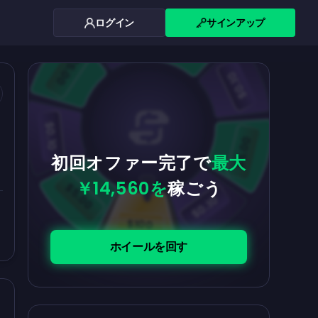
ログイン
サインアップ
$0.10
$5.00
$5.00
$0.10
$0.10
$5.00
初回オファー完了で
最大
￥14,560を
稼ごう
$5.00
$0.10
$100
ホイールを回す