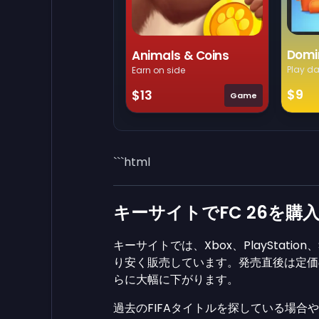
Domi
Animals & Coins
Play da
Earn on side
$9
$13
Game
```html
キーサイトでFC 26を購
キーサイトでは、Xbox、PlayStat
り安く販売しています。発売直後は定価
らに大幅に下がります。
過去のFIFAタイトルを探している場合や、