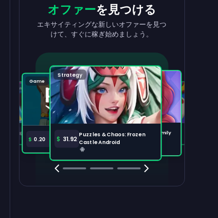
収益を
出金
報酬
を獲得
オファー
を見つける
収益を素早く簡単に引き出せます。
タスクを完了して、残高が増えるのを見
エキサイティングな新しいオファーを見つ
守りましょう。
けて、すぐに稼ぎ始めましょう。
出金する
100,000
Strategy
Puzzle
Game
Game
Tabletop
注目のオファー
すべて表示
Disney Solitaire
Bingo Dice iOS
Merge Help: Warm Family
$
36.97
$
36.02
Puzzles & Chaos: Frozen
Amazon Prime
$
30.00
$
31.92
$
0.20
Android
Castle Android
Clash Royale
Clash Of Clans
Brawl Stars
Coin Mast