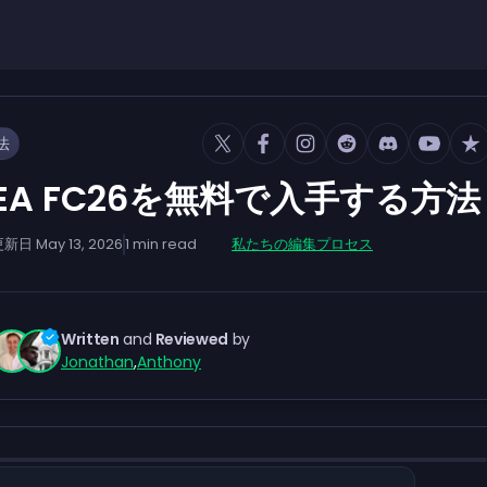
法
EA FC26を無料で入手する方法
更新日
May 13, 2026
1
min read
私たちの編集プロセス
Written
and
Reviewed
by
Jonathan
,
Anthony