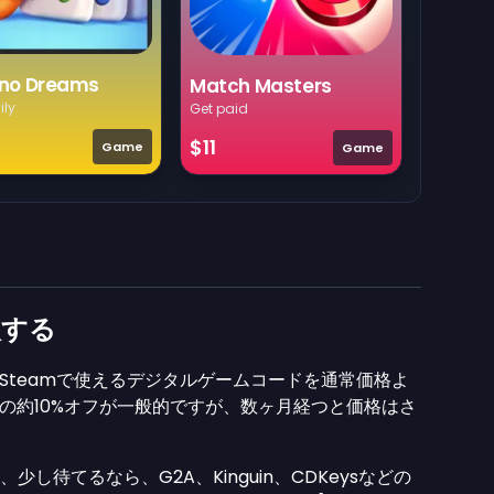
no Dreams
Match Masters
ily
Get paid
$11
Game
Game
入する
ion、Steamで使えるデジタルゲームコードを通常価格よ
の約10%オフが一般的ですが、数ヶ月経つと価格はさ
少し待てるなら、G2A、Kinguin、CDKeysなどの