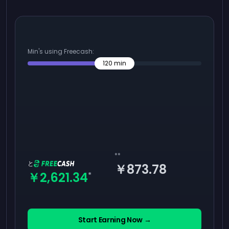
Min's using Freecash:
120
min
**
と
￥873.78
￥2,621.34
*
Start Earning Now →