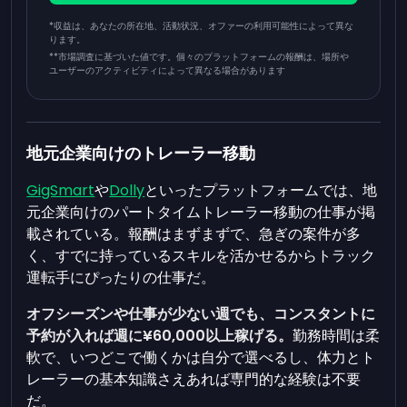
*収益は、あなたの所在地、活動状況、オファーの利用可能性によって異な
ります。
**
市場調査に基づいた値です。個々のプラットフォームの報酬は、場所や
ユーザーのアクティビティによって異なる場合があります
地元企業向けのトレーラー移動
GigSmart
や
Dolly
といったプラットフォームでは、地
元企業向けのパートタイムトレーラー移動の仕事が掲
載されている。報酬はまずまずで、急ぎの案件が多
く、すでに持っているスキルを活かせるからトラック
運転手にぴったりの仕事だ。
オフシーズンや仕事が少ない週でも、コンスタントに
予約が入れば週に¥60,000以上稼げる。
勤務時間は柔
軟で、いつどこで働くかは自分で選べるし、体力とト
レーラーの基本知識さえあれば専門的な経験は不要
だ。