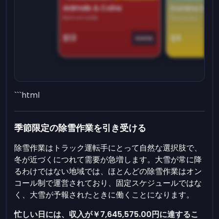
Animals & Coins
Domino Dre
Earn on side
Play daily
$13
$9
Game
```html
季節限定の除雪作業を引き受ける
除雪作業はトラック運転手にとって自然な選択肢で、
冬が近づくにつれて需要が急増します。大雪が常に降
るわけではない地域では、ほとんどの除雪作業はオン
コール制で運営されており、固定スケジュールではな
く、大雪が予報されたときに働くことになります。
忙しい日には、収入が
￥7,645,575.00
円に達するこ