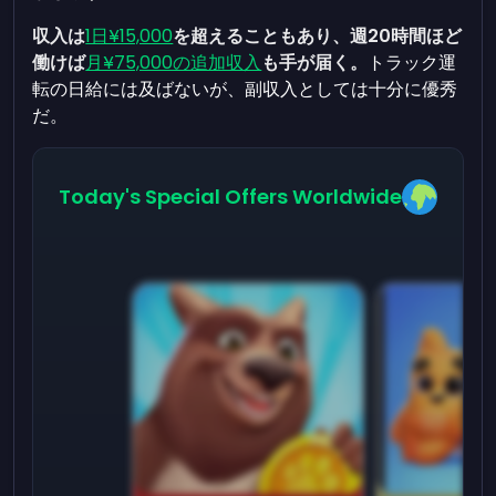
収入は
1日¥15,000
を超えることもあり、週20時間ほど
働けば
月¥75,000の追加収入
も手が届く。
トラック運
転の日給には及ばないが、副収入としては十分に優秀
だ。
Today's Special Offers Worldwide