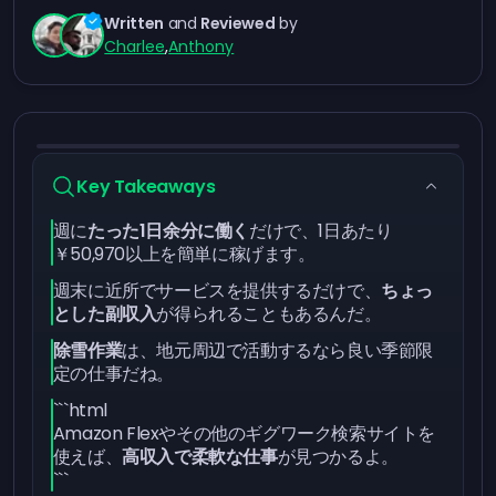
Written
and
Reviewed
by
Charlee
,
Anthony
Key Takeaways
週に
たった1日余分に働く
だけで、1日あたり
￥50,970以上を簡単に稼げます。
週末に近所でサービスを提供するだけで、
ちょっ
とした副収入
が得られることもあるんだ。
除雪作業
は、地元周辺で活動するなら良い季節限
定の仕事だね。
```html
Amazon Flexやその他のギグワーク検索サイトを
使えば、
高収入で柔軟な仕事
が見つかるよ。
```