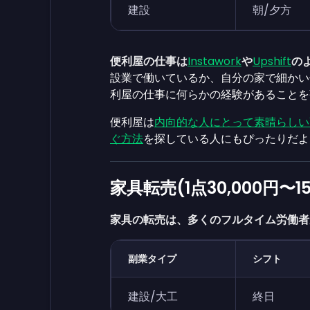
建設
朝/夕方
便利屋の仕事は
Instawork
や
Upshift
の
設業で働いているか、自分の家で細かい
利屋の仕事に何らかの経験があることを
便利屋は
内向的な人にとって素晴らしい
ぐ方法
を探している人にもぴったりだよ
家具転売(1点30,000円〜15
家具の転売は、多くのフルタイム労働者
副業タイプ
シフト
建設/大工
終日