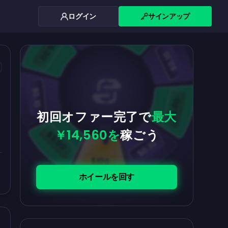
ログイン
サインアップ
$0.10
$5.00
$5.00
$0.10
$0.10
$5.00
初回オファー完了で
最大
￥14,560を
稼ごう
$5.00
$0.10
$100
ホイールを回す