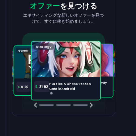
収益を
出金
報酬
を獲得
オファー
を見つける
収益を素早く簡単に引き出せます。
タスクを完了して、残高が増えるのを見
エキサイティングな新しいオファーを見つ
守りましょう。
けて、すぐに稼ぎ始めましょう。
出金する
100,000
Strategy
Puzzle
Game
Game
Tabletop
注目のオファー
すべて表示
Disney Solitaire
Bingo Dice iOS
Merge Help: Warm Family
$
36.97
$
36.02
Puzzles & Chaos: Frozen
Amazon Prime
$
30.00
$
31.92
$
0.20
Android
Castle Android
Clash Royale
Clash Of Clans
Brawl Stars
Coin Mast