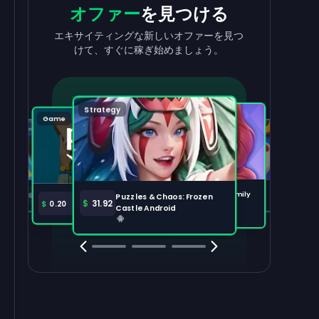
収益を
出金
報酬
を獲得
オファー
を見つける
収益を素早く簡単に引き出せます。
タスクを完了して、残高が増えるのを見
エキサイティングな新しいオファーを見つ
守りましょう。
けて、すぐに稼ぎ始めましょう。
出金する
100,000
Strategy
Puzzle
Game
Game
Tabletop
注目のオファー
すべて表示
Disney Solitaire
Bingo Dice iOS
Merge Help: Warm Family
$
36.97
$
36.02
Puzzles & Chaos: Frozen
Amazon Prime
$
30.00
$
31.92
$
0.20
Android
Castle Android
Clash Royale
Clash Of Clans
Brawl Stars
Coin Mast