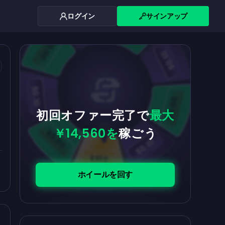
ログイン
サインアップ
$0.10
$5.00
$5.00
$0.10
$0.10
$5.00
初回オファー完了で
最大
￥14,560を
稼ごう
$5.00
$0.10
$100
ホイールを回す