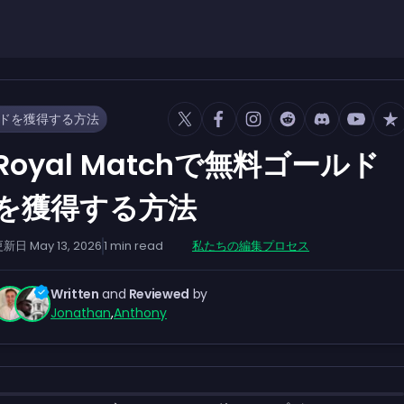
ールドを獲得する方法
Royal Matchで無料ゴールド
を獲得する方法
更新日
May 13, 2026
1
min read
私たちの編集プロセス
Written
and
Reviewed
by
Jonathan
,
Anthony