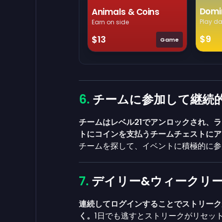
Domi
Animals & Coins
Play da
Earn on side
$9
$13
Game
チームに参加して継続
チームはレベル21でアンロックされ、
トにコインを支払うチームチェストにア
チームを探して、イベントに積極的に参
デイリー&ウィークリ
連続してログインすることでストリーク
く。
1日でも逃すとストリークがリセッ