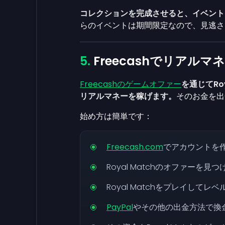
コレクションを完成させると、イベントごと
らのイベントは期間限定なので、見逃さ
Freecashでリアル
Freecashのゲームオファー
を通じてRo
リアルマネーを稼げます。
そのお金を出
始め方は簡単です：
Freecash.com
でアカウントを
Royal Matchのオファーを
Royal Matchをプレイして
PayPal
やその他の出金方法で換