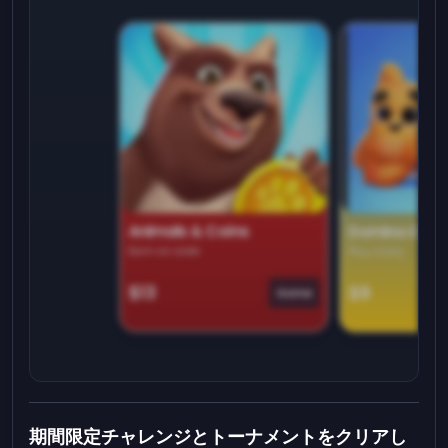
Animals & Coins
Domino Dre
Earn on side
Play daily
$13
$9
Game
期間限定チャレンジとトーナメントをクリアし