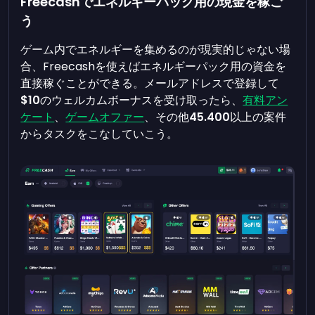
Freecashでエネルギーパック用の現金を稼ご
う
ゲーム内でエネルギーを集めるのが現実的じゃない場
合、Freecashを使えばエネルギーパック用の資金を
直接稼ぐことができる。メールアドレスで登録して
$10
のウェルカムボーナスを受け取ったら、
有料アン
ケート
、
ゲームオファー
、その他
45.400
以上の案件
からタスクをこなしていこう。