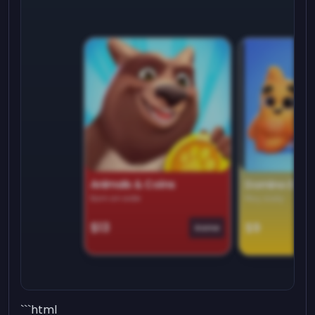
Animals & Coins
Domino Dre
Earn on side
Play daily
$13
$9
Game
```html