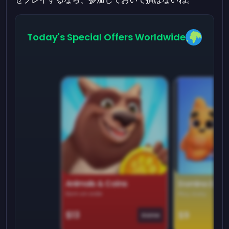
Today's Special Offers Worldwide
Animals & Coins
Domino Dre
Earn on side
Play daily
$13
$9
Game