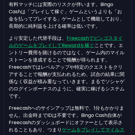
有料マッチには実際のリスクが伴います。Bingo
Cashは「プレイして稼ぐ」ゲームというよりも「お
金を払ってプレイする」ゲームとして機能しており、
長期的に純利益を上げる確率は低いです。
より安定した代替手段は、
Freecashでビンゴスタイ
ルのゲームをプレイしてRewardを稼ぐ
ことです。エ
ントリー費用を賭けるのではなく、ゲーム内のマイル
ストーンを達成することで報酬が得られます。
Freecashではレベルアップや特定のクエストをクリ
アすることで報酬が支払われるため、試合の結果に関
係なく収益が積み重なっていきます。まるでソシャゲ
のログインボーナスのように、確実に稼げるシステム
です。
Freecashへのサインアップは無料で、1分もかかりま
せん。出金時までIDは不要です。Bingo Cash自体が
Freecashのダッシュボードにオファーとして表示さ
れることもあり、つまり
ゲームをプレイしてマイルス