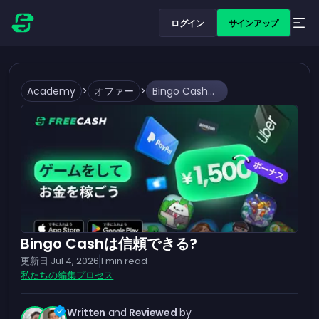
ログイン
サインアップ
Academy
>
オファー
>
Bingo Cashは信頼できる?
Bingo Cashは信頼できる?
更新日
Jul 4, 2026
1
min read
私たちの編集プロセス
Written
and
Reviewed
by