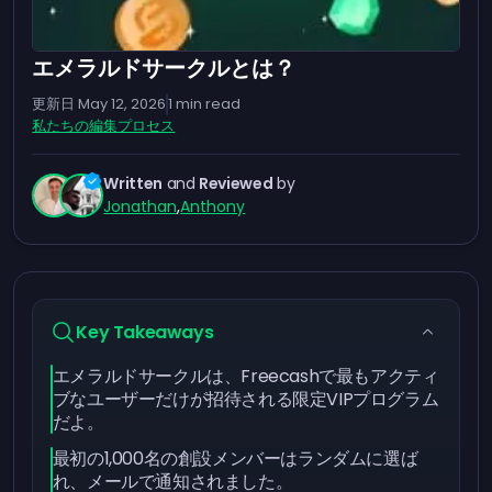
エメラルドサークルとは？
更新日
May 12, 2026
1
min read
私たちの編集プロセス
Written
and
Reviewed
by
Jonathan
,
Anthony
Key Takeaways
エメラルドサークルは、Freecashで最もアクティ
ブなユーザーだけが招待される限定VIPプログラム
だよ。
最初の1,000名の創設メンバーはランダムに選ば
れ、メールで通知されました。